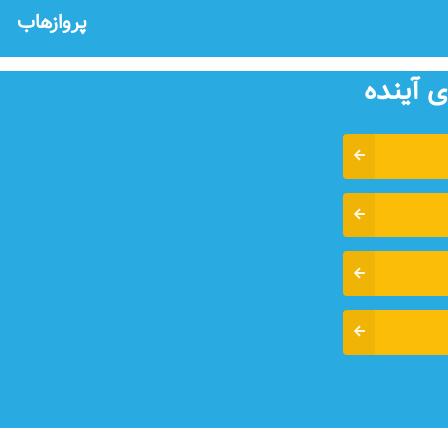
پروازهاب
 آينده