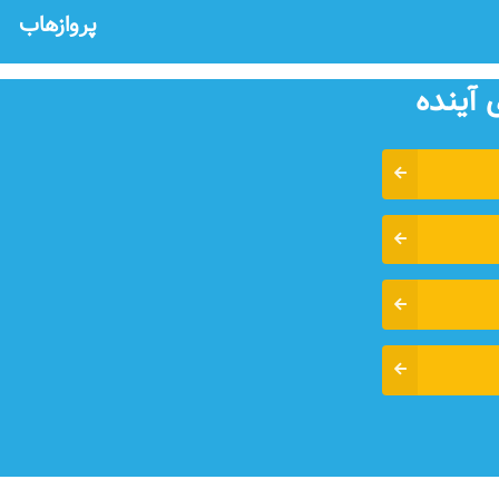
پروازهاب
 آينده