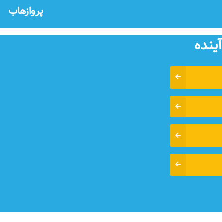
پروازهاب
ينده