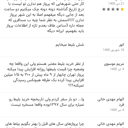
کار حتی شهرهایی که پرواز هم ندارن تو لیست با
21 دی 1400
درج تاریخ گذاشته دونه دونه چک میکنیم دو ساعت
بعد از جایی دیگه میفهمم اصلا به این شهر پرواز
ندارن ////اسمش به نظر شما چیه ب مسافری که
عجله داره 3ساعن علاف بعدم تازه از اطلاعات پرواز
باید بفهمیم. ایرانه دیگه
انور
شش بلیط میخایم
18 شهریور 1400
مریم موسوی
از نظر خرید بلیط معتبر هستم ولی این واقعا چه
وضعیه چرا قبمت بلبطها روزانه افزایش پیدا میکنه
4 تیر 1400
پرواز تهران چابهار از ۹ ماه پیش از ۳۰۰ به ۱/۵ میلین
افزایش پیدا کرده بک طرفه هیچکس رسیدگی
تمیکنه؟؟؟
الهام مهدی خانی
وا... دو بار سفر کردم ولی تاریخچه خرید بلیط رو
فرد
نمیاره برای سال ۱۳۹۷بوده واقعا مسخره نیست
4 تیر 1400
الهام مهدی خانی
چرا پروازهای سال های قبل زا بهتر بگویم بیلط های