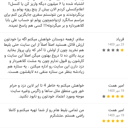
اشتباه شده یا ۶ میلیون دیگه واریز کن یا کنسل!!
اعلام‌کنسلی کردم الان بیش از پنج روزه پولم رو
برنگردوندند و من نتونستم سفری جایگزین کنم برای
مراسم سالگرد ازدواجم‌چون پولم تو حساب علی بابا
کلاهبرداره و بر میگردونه!!! کسی هم پاسخ نمیده.
فریاد
سلام. ازهمه دوستان خواهش میکنم اگه برا خودتون
ارزش قائل هستید اصلاً اصلاً از این سایت حتی بلیط
23 مهر 1403
هم نخرید چون از اولش تا آخر که پای پرواز بخاید
برید بالای ده تا دروغ بهتون میگن اصلاً این سایت و
کارشون رو قبول ندارم چون یه مشت کلاهبردار و
دزد دارن این سایت رو اداره میکنن . یه ستاره هم
زیادشه بنظر من ستاره منفی ده لایقشون هست.
امیر همت
خواهش میکنم به خاطر 4 تا ایر لاین دزد و حرام
خور وبی منطق مثل ساها و زاگرس وغیره سایت
19 مهر 1403
موجه ومورد اعتماد خودتون رو نابود نکنید.
امیر همت
من تمامی بلیط هام رو از شما تهیه میکنم.و کاملا
راضی هستم .متشکرم
19 مهر 1403