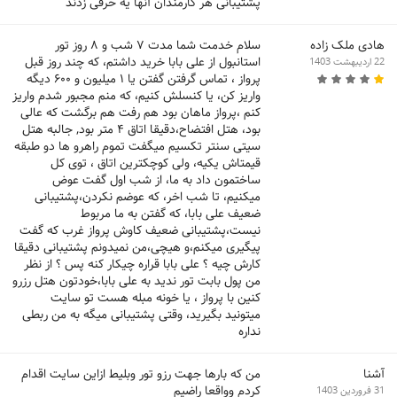
پشتیبانی هر کارمندان آنها یه حرفی زدند
هادی ملک زاده
سلام خدمت شما مدت ۷ شب و ۸ روز تور
استانبول از علی بابا خرید داشتم، که چند روز قبل
22 اردیبهشت 1403
پرواز ، تماس گرفتن گفتن یا ۱ میلیون و ۶۰۰ دیگه
واریز کن، یا کنسلش کنیم، که منم مجبور شدم واریز
کنم ،پرواز ماهان بود هم رفت هم برگشت که عالی
بود، هتل افتضاح،دقیقا اتاق ۴ متر بود, جالبه هتل
سیتی سنتر تکسیم میگفت تموم راهرو ها دو طبقه
قیمتاش یکیه، ولی کوچکترین اتاق ، توی کل
ساختمون داد به ما، از شب اول گفت عوض
میکنیم، تا شب اخر، که عوضم نکردن،پشتیبانی
ضعیف علی بابا، که گفتن به ما مربوط
نیست،پشتیبانی ضعیف کاوش پرواز غرب که گفت
پیگیری میکنم،و هیچی،من نمیدونم پشتیبانی دقیقا
کارش چیه ؟ علی بابا قراره چیکار کنه پس ؟ از نظر
من پول بابت تور ندید به علی بابا،خودتون هتل رزرو
کنین با پرواز ، یا خونه مبله هست تو سایت
میتونید بگیرید، وقتی پشتیبانی میگه به من ربطی
نداره
آشنا
من که بارها جهت رزو تور وبلیط ازاین سایت اقدام
کردم وواقعا راضیم
31 فروردین 1403