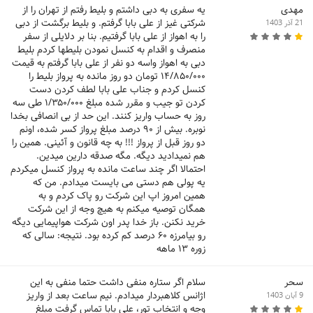
مهدی
یه سفری به دبی داشتم و بلیط رفتم از تهران را از
شرکتی غیز از علی بابا گرفتم. و بلیط برگشت از دبی
21 آذر 1403
را به اهواز از علی بابا گرفتیم. بنا بر دلایلی از سفر
منصرف و اقدام به کنسل نمودن بلیطها کردم بلیط
دبی به اهواز واسه دو نفر از علی بابا گرفتم به قیمت
۱۴/۸۵۰/۰۰۰ تومان دو روز مانده به پرواز بلیط را
کنسل کردم و جناب علی بابا لطف کردن دست
کردن تو جیب و مقرر شده مبلغ ۱/۳۵۰/۰۰۰ طی سه
روز به حساب واریز کنند. این حد از بی انصافی بخدا
نوبره. بیش از ۹۰ درصد مبلغ پرواز کسر شده، اونم
دو روز قبل از پرواز !!! به چه قانون و آئینی. همین را
هم نمیدادید دیگه. مگه صدقه دارین میدین.
احتمالا اگر چند ساعت مانده به پرواز کنسل میکردم
یه پولی هم دستی می بایست میدادم. من که
همین امروز اپ این شرکت رو پاک کردم و به
همگان توصیه میکنم به هیچ وجه از این شرکت
خرید نکنن. باز خدا پدر اون شرکت هواپیمایی دیگه
رو بیامرزه ۶۰ درصد کم کرده بود. نتیجه: سالی که
زوره ۱۳ ماهه
سحر
سلام اگر ستاره منفی داشت حتما منفی به این
اژانس کلاهبردار میدادم. نیم ساعت بعد از واریز
9 آبان 1403
وجه و انتخاب تور، علی بابا تماس گرفت مبلغ