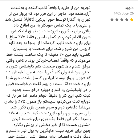
داوود
تجربه‌ من از علی‌بابا واقعاً ناامیدکننده و به‌شدت
آزاردهنده بود. ماجرا از این قرار بود که پرواز من از
26 خرداد 1405
تهران به آنکارا توسط خودِ ایرلاین (Ajet) کنسل شد
و علی‌بابا با یک تماس خودکار به من اطلاع داد.
وقتی برای پیگیری بازپرداخت از طریق اپلیکیشن
شون اقدام کردم، در کمال ناباوری فقط ۷۵٪ مبلغ را
برای بازپرداخت تایید کرده‌اند! از اینجا به بعد تازه
کابوس من شروع شد. برای صحبت با پشتیبان
تلفنی، باید بین ۳۰ دقیقه تا یک ساعت پشت خط
می‌موندم که واقعاً اعصاب‌خردکن بود. بالاخره وقتی
موفق شدم باهاشون صحبت کنم کارشناس‌ شون با
لحنی مودبانه ولی کاملاً بی‌فایده به من اطمینان داد
که «چون پرواز توسط ایرلاین کنسل شده، حق شما
بازپرداخت ۱۰۰٪ است» و بهم گفت درخواست قبلی
را در اپلیکیشن رد کنم و دوباره درخواست جدید
ثبت کنم. این کار را دقیقاً انجام دادم، اما هر بار که
دوباره ثبت می‌کردم، سیستم باز همون ۷۵٪ را نشان
می‌داد! دفعه‌ی دوم و سوم همین بازی تکرار شد.
ولی سری سوم، رقم بازپرداخت کمتر شد و به ۷۰٪
رسید! انگار این فقط یک بازی برای خسته کردن
مشتری هست تا از خیر بخشی از پولش بگذره.
چون برای خرید بلیت جایگزین به پول نیاز داشتم و
دیگر وقت و اعصابی برای معطل شدن پشت خط