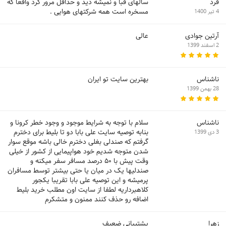
فرد
سالهای قبا و نمیشه دید و حداقل مرور کرد واقعا که
مسخره است همه شرکتهای هوایی .
4 تیر 1400
آرتین جوادی
عالی
2 اسفند 1399
ناشناس
بهترین سایت تو ایران
28 بهمن 1399
ناشناس
سلام با توجه به شرایط موجود و وجود خطر کرونا و
بنابه توصیه سایت علی بابا دو تا بلیط برای دخترم
3 دی 1399
گرفتم که صندلی بغلی دخترم خالی باشه موقع سوار
شدن متوجه شدیم خود هواپیمایی از کشور از خیلی
وقت پیش با ۵۰ درصد مسافر سفر میکنه و
صندلیها یک در میان یا حتی بیشتر توسط مسافران
پرمیشه و این توصیه علی بابا تقریبا یکجور
کلاهبرداریه لطفا از سایت اون مطلب خرید بلیط
اضافه رو حذف کنند ممنون و متشکرم
زهرا
پشتیبانی ضعیف