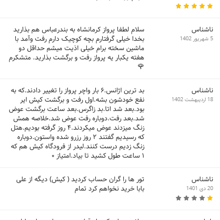
ناشناس
سلام لطفا پرواز کرمانشاه به بندرعباس هم بذارید
بخدا خیلی گرفتارم بچه کوچیک دارم رفت وآمد با
5 شهریور 1402
ماشین سخته برام خیلی اذیت میشم حداقل دو
هفته یکبار یه پرواز رفت و برگشت بذارید. متشکرم
🌹
ناشناس
بد ترین اژانس.۶ بار واچر پرواز را تغییر دادند.که به
نفع خودشون بشه.اول رفت و برگشت کیش ایر
18 اردیبهشت 1402
بود.بعد شد اتا.بد زاگرس.بعد ساعت برگشت عوض
شد.بعد رفت.دوباره رفت عوض شد.خلاصه همش
زنگ میزدند عوض میکردند.۴ روز گرفته بودیم.هتل
که رسیدیم گفتند ۲ روز رزرو شده واستون.دوباره
زنگ زدیم درست کنند.لیدر از فرودگاه کیش هم که
۱ ساعت طول کشید تا بیاد.امتیاز ۰
ناشناس
تور ها را گران حساب کردید ( کیش) دیگه از علی
بابا خرید نخواهم کرد تمام
20 دی 1401