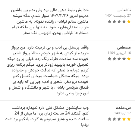
ناشناس
خدایش بلیط دهی عالی بود ولی بدترین ماشین
عمرمو امروز ۱۴۰۴/۲/۲۶ سوار شدم. مگه میشه
27 اردیبهشت 1404
ماشین سالم نباشه ، راننده ندونه. یه ماشین
خراب،صندلی‌های بیخود. نه تنها من ،بلکه تمام
مسافرها ناراضی بودن. اتوبوس تک سفر
مصطفی
واقعا پرسنل بی ادب و بی تربیت داره. من پرواز
خریدم از کیش به شهر خودم ، حالا پرواز تاخیر
16 فروردین 1404
خورده سه ساعت. طرف زنگ زده خیلی پر رو میگه
تعجیل خورده بایییید زودتر بری. میگم برنامه ریزی
کردم دوباره با لحنی که لیاقت خودش و خانواده
بوده، میگه مشکل شماست میخای کنسل کنم
خودت برو بخر. شعور و ادب چیزایی که باید پر
قنداق هرکسی باشه ، با شهر و دانشگاه و شغل و
این چیزا ربطی نداره
س.مقدم
وب سایتشون مشکل فنی داره نمیذاره برداشت
کنم. گفتند 24 ساعت زمان بره اما بیش از 24
17 دی 1403
ساعت شده و هنوز نمیتونم به کارت بانکیم برداشت
بزنم!