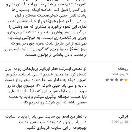
تلفن نداشتم، مجبور شدم به این اجحاف تن بدم و
پول کمتر را قبول کنم. خلاصه اینکه، پشتیبان‌ها
پشت تلفن خیلی خوش‌صحبت هستن و قول
می‌دن، اما در عمل هیچ‌کدوم از حرف‌هاشون اعتبار
نداره. این نحوه برخورد با مشتری که هم وقتش را
می‌گیرن و هم پولش را به‌طور ناعادلانه کم می‌کنن،
چیزی جز کلاهبرداری نیست. به هیچ‌کس پیشنهاد
نمی‌کنم از این طریق بلیت بخره، چون در صورت
بروز مشکل، تنها چیزی که گیرتون می‌آید، استرس و
از دست دادن بخشی از پولتون هست.
ریحانه
تو قطعی اینترنت قطر ایرلاینز پروازهاش رو به ایران
کنسل کرد. ما مجبور شدیم از علی بابا بلیط بگیریم.
9 بهمن 1404
هیچی دیگه به خاطر شرایط دوباره سفر رو از دست
دادیم و علی بابا خیلی شیک ۱۲۰ میلیون پول ما رو
خورد. من از طرف هواپیمایی که طرف قرارداد علی
بابا هست مجدانه پیگیری میکنم و باید یه همت
جمعی باشه که این شرکت رو تحریم کنه
ایرانی
به نظر من اسم این سایت علی بابا را باید به سایت
علی بابا و چهل دزد بغداد باید تغییر بدهند
18 تیر 1404
بهیچوجه از این سایت خریداری نکنید