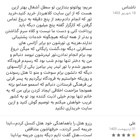
ناشناس
مریم؛ پولتونو بندازین تو سطل آشغال بهتر ازین
هست که از این سایت کلاهبردار خرید کنید،خرید
18 شهریور 1403
تور که انجام دادم،بعد از پنج دقیقه به دروغ تماس
گرفتن که کارگزار گفته پنج میلیون دیگه باید
پرداخت کنی و دست ما نیست و کلاه سرم گذاشتن
و بدتر از همه اینکه هیچگونه خدمات پشتیبانی
ندارند،هزینه ی تورشون دو برابر آژانس های
مسافرتی دیگه بود،گشت رایگانی که میگن دروغ
بود برام انجام ندادن،تور لیدرشون نیومد دنبالم و
من یه دختر تنها بودم شب بود که رسیدم فرودگاه
مجبور شدم با تور لیدر پدر بیامرز یکی از آژانسهای
دیگه که دلشون برام سوخت و منو تا هتل رسوندن
و روزیکه خواستیم به فرودگاه برگردیم یه پسر قرتی
بی فرهنگی فرستادن دنبالم که اسممو صدامو بزنه
همونجا مزاحمت اخلاقی ایجاد کردن برای من که یه
خانم تنها بودم خیلی اذیت کننده بود تو یه کشور
غریب خواهش میکنم به توصیم گوش کنید و ازین
سایت خریداری نکنید
علی
رزرو هتل را باهماهنگی خود هتل کنسل کردم،،،اینا
جریمه کسر کردند،، حرفهاشون متناقض
31 اردیبهشت 1403
است،،،هتل گفت تایم دیگه بدون جریمه بیا،اینا