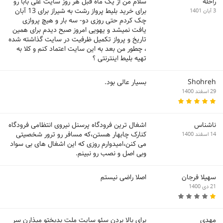
راحله
سلام من از یک ماه قبل هر روز سایت علی بابا رو
برای خرید بلیط پرواز رشت به شیراز برای 13 آبان
3 آبان 1401
چک کردم حتی روزی دو- سه بار و هیچ پروازی
یافت نمیشد و یهویی امروز صبح دیدم برای همین
تاریخ و پرواز تکمیل ظرفیت در سایت گذاشته شده
، چطور من بعد به این سایت اعتماد کنم و کلا به
تهیه بلیط اینترنتی ؟
Shohreh
بسیار عالی بود.
29 اسفند 1400
ناشناس
اشغال ترین فرودگاه پرسنل نیروی انتظامی فرودگاه
کنارک چابهار هستن،که مسافر رو ترور شخصیتی
14 اسفند 1400
می کنن،امیدوارم روزی که این اشغال های بی سواد
وبی اصل و نصب رو نبینم.
سهیلا فرجان
اصلا راضی نیستم
21 دی 1400
مهدی
برای بالا بردن سئو سایت ملت بدبختو میذارن سر