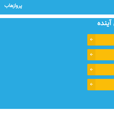
پروازهاب
آينده