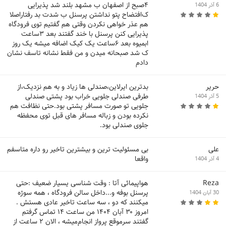
۴صبح از اصفهان ب مشهد بلند شد پذیرایی
6 آذر 1404
ک‌افتضاح پتو نداشتن پرسنل ب شدت بد رفتاراصلا
هم عذر خواهی نکردن وقتی هم گفتیم توی فرودگاه
پذیرایی کنن پرسنل با خند گفتند بعد ۳ساعت
ابمیوه بعد ۶ساعت یک کیک اضافه میشه یک روز
ک شد صبحانه میدن و من فقط نشانه تاسف نشان
دادم
حریر
بدترین ایرلاین،صندلی ها زیاد و به هم نزدیک،از
طرفی صندلی جلویی خراب بود پشتی صندلی
5 آذر 1404
جلویی تو صورت مسافر پشتی بود.حتی نظافت هم
نکرده بودن و زباله مسافر های قبل توی محفظه
جلوی صندلی بود.
علی
بی مسئولیت ترین و بیشترین تاخیر رو داره متاسفم
واقعا
4 آذر 1404
Reza
هواپیمائی آتا : وقت شناسی یسیار ضعیف :حتی
پرسنل بوفه و...داخل سالن فرودگاه ، همه سوژه
30 آبان 1404
میکنند که دو ، سه ساعت تاخیر عادی هستش .
امروز ۳۰ آبان ۱۴۰۴ من ساعت ۱۴ تماس گرفتم
گفتند سرموقع پرواز انجام‌میشه ، الان ۲ ساعت از