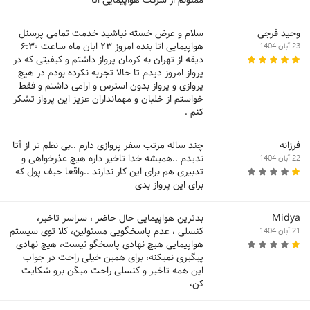
وحید فرجی
سلام و عرض خسته نباشید خدمت تمامی پرسنل
هواپیمایی اتا بنده امروز ۲۳ ابان ماه ساعت ۶:۳۰
23 آبان 1404
دیقه از تهران به کرمان پرواز داشتم و کیفیتی که در
پرواز امروز دیدم تا حالا تجربه نکرده بودم در هیچ
پروازی و پرواز بدون استرس و ارامی داشتم و فقط
خواستم از خلبان و مهمانداران عزیز این پرواز تشکر
کنم .
فرزانه
چند ساله مرتب سفر پروازی دارم ..بی نظم تر از آتا
ندیدم ..همیشه خدا تاخیر داره هیچ عذرخواهی و
22 آبان 1404
تدبیری هم برای این کار ندارند ..واقعا حیف پول که
برای این پرواز بدی
Midya
بدترین هواپیمایی حال حاضر ، سراسر تاخیر،
کنسلی ، عدم پاسخگویی مسئولین، کلا توی سیستم
21 آبان 1404
هواپیمایی هیچ نهادی پاسخگو نیست، هیچ نهادی
پیگیری نمیکنه، برای همین خیلی راحت در جواب
این همه تاخیر و کنسلی راحت میگن برو شکایت
کن،