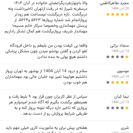
مجید طاهرکاظمی
والا باچهارنفردیگراعضای خانواده در آبان ۱۴۰۴
درسفربه شیراز نه در رفت ازتهران تاخیرداشت ونه
20 آبان 1404
دربرگشت .تازه دربرگشت نیمساعت هم زودتر
پروازانجام شد شماره پروازها ۵۶۲۳ و۵۶۲۴. از
پرسنل مهمانداری وخصوصا سرکار خانم مسیحا
مهماندار شریف پروازبرگشت هم کمال تشکر راداریم
سجاد براتی
واقعا بی کیفت بودن من بلیطم رو داخل فرودگاه
لغو کردن و گفتن پولشو میدن چون مشکل پزشکی
14 آبان 1404
داشتم هیچ پولی به بنده ندادن
موسوی
سلام و درود 14 آبان 1404 از بوشهر به تهران پرواز
داشتیم هواپیما تمیز بود خلبان عالی بود مهمانداران
14 آبان 1404
هم خوب بودن
نیما کیان
سپاس از نظر کاربران چون قرار بود ۹ بلیط رفت و
همینطور برگشت بگیرم که آگاه شدم امیدوارم هر
13 آبان 1404
پروازی که تاخیر داره دیگه نتونه پرواز کنه و به
طریقی شرایط پروازش رو از دست بدهد .
شری
هفته‌ی پیش برای یه ماموریت کاری خیلی مهم باید