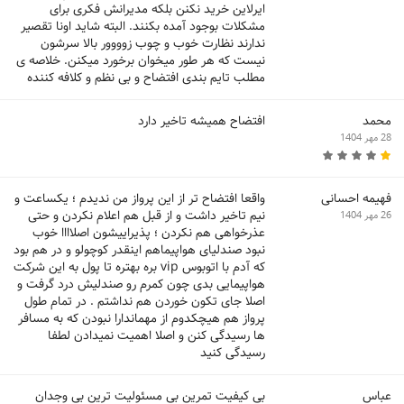
ایرلاین خرید نکنن بلکه مدیرانش فکری برای
مشکلات بوجود آمده بکنند. البته شاید اونا تقصیر
ندارند نظارت خوب و چوب زوووور بالا سرشون
نیست که هر طور میخوان برخورد میکنن. خلاصه ی
مطلب تایم بندی افتضاح و بی نظم و کلافه کننده
محمد
افتضاح همیشه تاخیر دارد
28 مهر 1404
فهیمه احسانی
واقعا افتضاح تر از این پرواز من ندیدم ؛ یکساعت و
نیم تاخیر داشت و از قبل هم اعلام نکردن و حتی
26 مهر 1404
عذرخواهی هم نکردن ؛ پذیراییشون اصلاااا خوب
نبود صندلیای هواپیماهم اینقدر کوچولو و در هم بود
که آدم با اتوبوس vip بره بهتره تا پول به این شرکت
هواپیمایی بدی چون کمرم رو صندلیش درد گرفت و
اصلا جای تکون خوردن هم نداشتم . در تمام طول
پرواز هم هیچکدوم از مهماندارا نبودن که به مسافر
ها رسیدگی کنن و اصلا اهمیت نمیدادن لطفا
رسیدگی کنید
عباس
بی کیفیت تمرین بی مسئولیت ترین بی وجدان