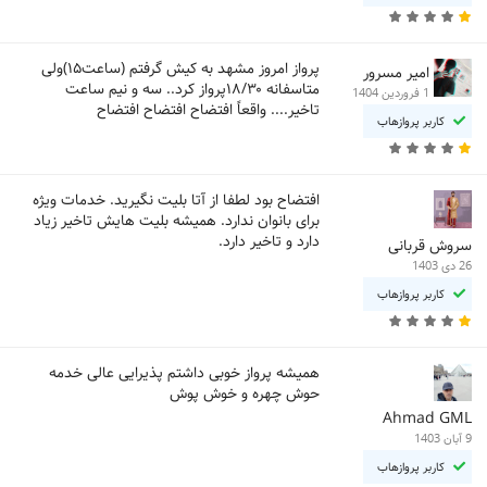
پرواز امروز مشهد به کیش گرفتم (ساعت۱۵)ولی
امیر مسرور
متاسفانه ۱۸/۳۰پرواز کرد.. سه و نیم ساعت
1 فروردین 1404
تاخیر.... واقعاً افتضاح افتضاح افتضاح
کاربر پروازهاب
افتضاح بود لطفا از آتا بلیت نگیرید. خدمات ویژه
برای بانوان ندارد. همیشه بلیت هایش تاخیر زیاد
دارد و تاخیر دارد.
سروش قربانی
26 دی 1403
کاربر پروازهاب
همیشه پرواز خوبی داشتم پذیرایی عالی خدمه
حوش چهره و خوش پوش
Ahmad GML
9 آبان 1403
کاربر پروازهاب