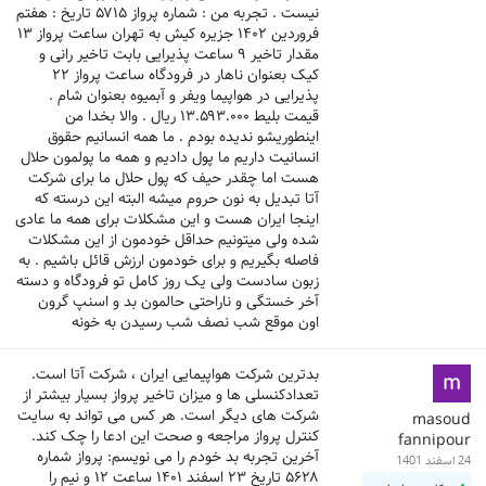
نیست . تجربه من : شماره پرواز ۵۷۱۵ تاریخ : هفتم
فروردین ۱۴۰۲ جزیره کیش به تهران ساعت پرواز ۱۳
مقدار تاخیر ۹ ساعت پذیرایی بابت تاخیر رانی و
کیک بعنوان ناهار در فرودگاه ساعت پرواز ۲۲
پذیرایی در هواپیما ویفر و آبمیوه بعنوان شام .
قیمت بلیط ۱۳.۵۹۳.۰۰۰ ریال . والا بخدا من
اینطوریشو ندیده بودم . ما همه انسانیم حقوق
انسانیت داریم ما پول دادیم و همه ما پولمون حلال
هست اما چقدر حیف که پول حلال ما برای شرکت
آتا تبدیل به نون حروم میشه البته این درسته که
اینجا ایران هست و این مشکلات برای همه ما عادی
شده ولی میتونیم حداقل خودمون از این مشکلات
فاصله بگیریم و برای خودمون ارزش قائل باشیم . به
زبون سادست ولی یک روز کامل تو فرودگاه و دسته
آخر خستگی و ناراحتی حالمون بد و اسنپ گرون
اون موقع شب نصف شب رسیدن به خونه
بدترین شرکت هواپیمایی ایران ، شرکت آتا است.
تعدادکنسلی ها و میزان تاخیر پرواز بسیار بیشتر از
شرکت های دیگر است. هر کس می تواند به سایت
masoud
کنترل پرواز مراجعه و صحت این ادعا را چک کند.
fannipour
آخرین تجربه بد خودم را می نویسم: پرواز شماره
24 اسفند 1401
۵۶۲۸ تاریخ ۲۳ اسفند ۱۴۰۱ ساعت ۱۲ و نیم را