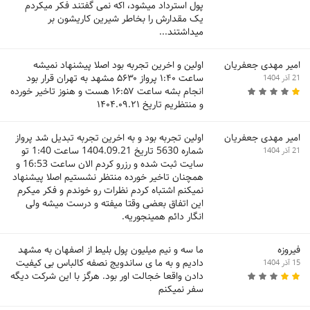
پول استرداد میشود، اکه نمی گفتند فکر میکردم
یک مقدارش را بخاطر شیرین کاریشون بر
میداشتند...
امیر مهدی جعفریان
اولین و اخرین تجربه بود اصلا پیشنهاد نمیشه
ساعت ۱:۴۰ پرواز ۵۶۳۰ مشهد به تهران قرار بود
21 آذر 1404
انجام بشه ساعت ۱۶:۵۷ هست و هنوز تاخیر خورده
و منتظریم تاریخ ۱۴۰۴.۰۹.۲۱
امیر مهدی جعفریان
اولین تجربه بود و به اخرین تجربه تبدیل شد پرواز
شماره 5630 تاریخ 1404.09.21 ساعت 1:40 تو
21 آذر 1404
سایت ثبت شده و رزرو کردم الان ساعت 16:53 و
همچنان تاخیر خورده منتظر نشستیم اصلا پیشنهاد
نمیکنم اشتباه کردم نظرات رو خوندم و فکر میکرم
این اتفاق بعضی وقتا میفته و درست میشه ولی
انگار دائم همینجوریه.
فیروزه
ما سه و نیم میلیون پول بلیط از اصفهان به مشهد
دادیم و به ما ی ساندویج نصفه کالباس بی کیفیت
15 آذر 1404
دادن واقعا خجالت اور بود. هرگز با این شرکت دیگه
سفر نمیکنم