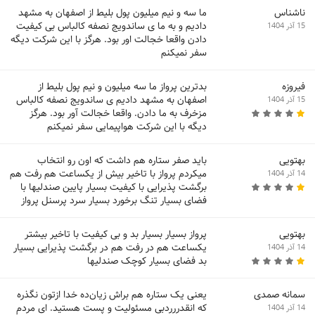
ناشناس
ما سه و نیم میلیون پول بلیط از اصفهان به مشهد
دادیم و به ما ی ساندویج نصفه کالباس بی کیفیت
15 آذر 1404
دادن واقعا خجالت اور بود. هرگز با این شرکت دیگه
سفر نمیکنم
فیروزه
بدترین پرواز ما سه میلیون و نیم پول بلیط از
اصفهان به مشهد دادیم ی ساندویج نصفه کالباس
15 آذر 1404
مزخرف به ما دادن. واقعا خجالت آور بود. هرگز
دیگه با این شرکت هواپیمایی سفر نمیکنم
بهتویی
باید صفر ستاره هم داشت که اون رو انتخاب
میکردم پرواز با تاخیر بیش از یکساعت هم رفت هم
14 آذر 1404
برگشت پذیرایی با کیفیت بسیار پایین صندلیها با
فضای بسیار تنگ برخورد بسیار سرد پرسنل پرواز
بهتویی
پرواز بسیار بسیار بد و بی کیفیت با تاخیر بیشتر
یکساعت هم در رفت هم در برگشت پذیرایی بسیار
14 آذر 1404
بد فضای بسیار کوچک صندلیها
سمانه صمدی
یعنی یک ستاره هم براش زیان‌ده خدا ازتون نگذره
که انقدررردبی مسئولیت و پست هستید. ای مردم
14 آذر 1404