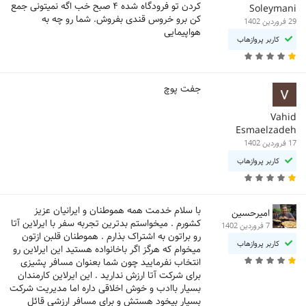
کردن تو فرودگاه شده ۴ صبح خب اگه نمیتونی جمع
Soleymani
کن برو خروس قندی بفروش. شما رو چه به
29 فروردین 1402
هواپیمایی
کاربر پروازهاب
جفت پوچ
Vahid
Esmaelzadeh
17 فروردین 1402
کاربر پروازهاب
با سلام خدمت همه هموطنان و ایرانیان عزیز
امیرحسین
کشورم . میخواستم بدترین تجربه سفر با ایرلاین آتا
7 فروردین 1402
رو براتون به اشتراک بذارم . هموطنان قلبن ازتون
کاربر پروازهاب
میخوام که هرگز اگر باخانواده هستید این ایرلاین رو
انتخاب نفرمایید چون شما بعنوان مسافر پشیزی
برای شرکت آتا ارزش ندارید . این ایرلاین کارمندان
بسیار باادب و خوش اخلاقی داره اما مدیریت شرکت
بسیار بیخود هستش و برای مسافر ارزشی قائل