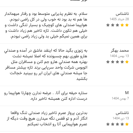
ناشناس
سلام. به نظرم پذیرایی متوسط بود و رفتار میهماندار
ها هم نه بد بود نه خوب ولی در کل راضی نبودم.
28 خرداد 1405
هواپیما صندلی های کوچیک و بسیار تنگی داشت و
خیلی هم تکون داشت. تازه تاخیر هم زیاد داشت و
برای همین نمیگم خیلی بد ولی زیاد راضی نبودم.
محمد بهگر
به زنوزی بگيد حالا که اینقد عاشق در آمده و صندلي
هارو طوری بهم چسبونده که اصلا نمیشه نشت
13 بهمن 1404
بهتره همه صندلي هارو جم کنن و مسافران مثل
اتوبوس شرکت واحد سرپایی برند تازه بیشتر مسافر
جا میشه صندلي های ایران ایر رو ببینید خجالت
بکشید
M
ستاره حیفه برای آتا. . عرضه ندارن چهارتا هواپیما رو
درست اداره کنن همیشه تاخیر داره.
7 بهمن 1404
ناشناس
بدترین پرواز عمرم تاخیر زیاد صندلی تنگ واقعا
انگار آدم‌ و تو قفس نگه میدارن هیچ وقت دیگه از
13 دی 1404
عمرم هواپیمایی آتا رو انتخاب نمیکنم