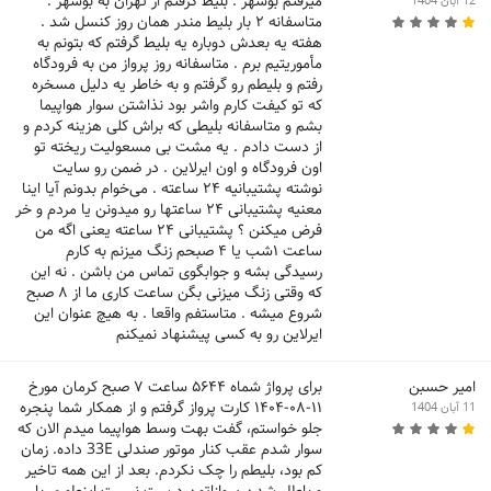
میرفتم بوشهر . بلیط گرفتم از تهران به بوشهر .
12 آبان 1404
متاسفانه ۲ بار بلیط مندر همان روز کنسل شد .
هفته یه بعدش دوباره یه بلیط گرفتم که بتونم به
مأموریتیم برم . متاسفانه روز پرواز من به فرودگاه
رفتم و بلیطم رو گرفتم و به خاطر یه دلیل مسخره
که تو کیفت کارم واشر بود نذاشتن سوار هواپیما
بشم و متاسفانه بلیطی که براش کلی هزینه کردم و
از دست دادم . یه مشت بی مسعولیت ریخته تو
اون فرودگاه و اون ایرلاین . در ضمن رو سایت
نوشته پشتیبانیه ۲۴ ساعته . می‌خوام بدونم آیا اینا
معنیه پشتیبانی ۲۴ ساعتها رو میدونن یا مردم و خر
فرض میکنن ؟ پشتیبانی ۲۴ ساعته یعنی اگه من
ساعت ۱شب یا ۴ صبحم زنگ میزنم به کارم
رسیدگی بشه و جوابگوی تماس من باشن . نه این
که وقتی زنگ میزنی بگن ساعت کاری ما از ۸ صبح
شروع میشه . متاستفم واقعا . به هیچ عنوان این
ایرلاین رو به کسی پیشنهاد نمیکنم
امیر حسبن
برای پرواژ شماه ۵۶۴۴ ساعت ۷ صبح کرمان مورخ
۱۱-۰۸-۱۴۰۴ کارت پرواز گرفتم و از همکار شما پنجره
11 آبان 1404
جلو خواستم، گفت بهت وسط هواپیما میدم الان که
سوار شدم عقب کنار موتور صندلی 33E داده. زمان
کم بود، بلیطم را چک نکردم. بعد از این همه تاخیر
و باطل شدن پروازاتون درست نیست اینطوری با