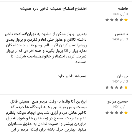
فاطمه
افتضاح افتضاح همیشه تاخیر داره همیشه
3 آبان 1404
ناشناس
بدترین پرواز ممکن از مشهد به تهران۴ساعت تاخیر
داشته تاالان و هنوز حتی اعلام نکردن و پرواز بعدی
3 آبان 1404
رو‌هم‌کنسل کردن اگر سالم برسم به امید خداامکان
نداره وباز از اتا پرواز بگیرم و همه افرادی که از پرواز
تعریف کردن احتمالااز خانوادهصاحب شرکت اتا
هستند
بی نان
همیشه تاخیر دارد
3 آبان 1404
حسین مرادی
ایرلاین آتا واقعا به وقت مردم هیچ اهمیتی قائل
نیست و من بارها توی همه فرودگاه ها دیدم که
1 آبان 1404
تاخیر هاش مردم آزاری شدیدی ایجاد میکنه بنظرم
عدم مدیریت صحیح در زمانبندی ها و شوق به پول
درآوردن بیشتر و اهمیت ندادن به حقوق مسافران
میتونه بهترین حرف باشه برای اینکه مردم از این