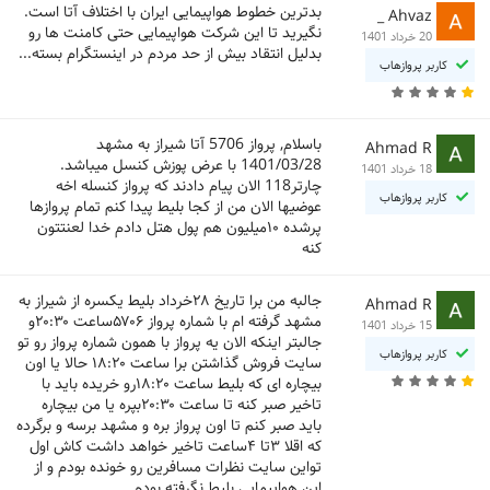
بدترین خطوط هواپیمایی ایران با اختلاف آتا است.
Ahvaz _
نگیرید تا این شرکت هواپیمایی حتی کامنت ها رو
20 خرداد 1401
بدلیل انتقاد بیش از حد مردم در اینستگرام بسته...
کاربر پروازهاب
باسلام, پرواز 5706 آتا شيراز به مشهد
Ahmad R
1401/03/28 با عرض پوزش کنسل ميباشد.
18 خرداد 1401
چارتر118 الان پیام دادند که پرواز کنسله اخه
کاربر پروازهاب
عوضیها الان من از کجا بلیط پیدا کنم تمام پروازها
پرشده ۱۰میلیون هم پول هتل دادم‌ خدا لعنتتون
کنه
جالبه من برا تاریخ ۲۸خرداد بلیط یکسره از شیراز به
Ahmad R
مشهد گرفته ام با شماره پرواز ۵۷۰۶ساعت ۲۰:۳۰و
15 خرداد 1401
جالبتر اینکه الان یه پرواز با همون شماره پرواز رو تو
کاربر پروازهاب
سایت فروش گذاشتن برا ساعت ۱۸:۲۰ حالا یا اون
بیچاره ای که بلیط ساعت ۱۸:۲۰رو خریده باید با
تاخیر صبر کنه تا ساعت ۲۰:۳۰بپره یا من بیچاره
باید صبر کنم تا اون پرواز بره و مشهد برسه و برگرده
که اقلا ۳تا ۴ساعت تاخیر خواهد داشت کاش اول
تواین سایت نظرات مسافرین رو خونده بودم و از
این هواپیمایی بلیط نگرفته بودم