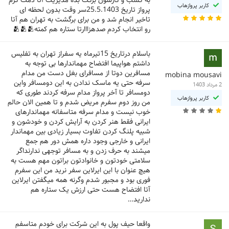
کاربر پروازهاب
پرواز تاریخ 25.5.1403سر وقت بدون لحظه ای
تاخیر انجام شد و من برای برگشت به تهران هم آتا
رو انتخاب کردم صدهزااارتا ستاره هم کمته🫂🫂🫂
باسلام درتاریخ 15تیرماه یه سفراز تهران به تفلیس
داشتم هواپیما افتضاح مهماندارها بی توجه به
مسافرین دوتا از مسافرای بغل دست من مدام
mobina mousavi
سرفه حتی یه ماسک ندادن به این دومسافر واین
2 مرداد 1403
دومسافر تا آخر پرواز مدام سرفه کردند طوری که
کاربر پروازهاب
من روز دوم سفرم مریض شدم و تا همین الان حالم
خوب نیست و مدام سرفه متاسفانه مهماندارهای
ایرانی فقط هنر کردن به آرایش کردن و خودشون و
شبیه پلنگ کردن تفاوت بسیار زیادی بین مهماندار
ایرانی و خارجی وجود داره همش دور هم جمع
میشند به حرف زدن و به مسافر توجهی ندارنداگر
سلامتی خودتون و خانوادتون براتون مهم هست به
هیچ عنوان با این ایرلاین سفر نرید من این سفرم
فوری بود و مجبور شدم وگرنه همه میگفتن ایرلاین
آتا افتضاح هست حتی ارزش یک ستاره هم
ندارید…
واقعا حیف پول به این شرکت برای خودم متاسفم