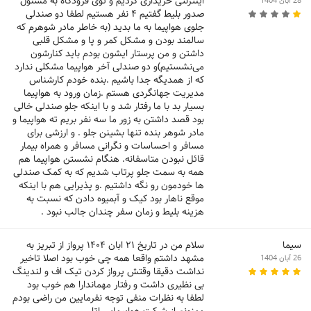
اینترنتی خریداری کردیم و توی فرودگاه به مسئول
28 آبان 1404
صدور بلیط گفتیم ۴ نفر هستیم لطفا دو صندلی
جلوی هواپیما به ما بدید (به خاطر مادر شوهرم که
سالمند بودن و مشکل کمر و پا و مشکل قلبی
داشتن و من پرستار ایشون بودم باید کنارشون
می‌نشستیم)و دو صندلی آخر هواپیما مشکلی ندارد
که از همدیگه جدا باشیم .بنده خودم کارشناس
مدیریت جهانگردی هستم .زمان ورود به هواپیما
بسیار بد با ما رفتار شد و با اینکه جلو صندلی خالی
بود قصد داشتن به زور ما سه نفر بریم ته هواپیما و
مادر شوهر بنده تنها بشینن جلو . و ارزشی برای
مسافر و احساسات و نگرانی مسافر و همراه بیمار
قائل نبودن متاسفانه. هنگام نشستن هواپیما هم
همه به سمت جلو پرتاب شدیم که به کمک صندلی
ها خودمون رو نگه داشتیم .و پذیرایی هم با اینکه
موقع ناهار بود کیک و آبمیوه دادن که نسبت به
هزینه بلیط و زمان سفر چندان جالب نبود .
سیما
سلام من در تاریخ ۲۱ ابان ۱۴۰۴ پرواز از تبریز به
مشهد داشتم واقعا همه چی خوب بود اصلا تاخیر
26 آبان 1404
نداشت دقیقا وقتش پرواز کردن تیک اف و لندینگ
بی نظیری داشت و رفتار مهماندارا هم خوب بود
لطفا به نظرات منفی توجه نفرمایین من راضی بودم
ممنونم از شرکت هواپیمایی اتا