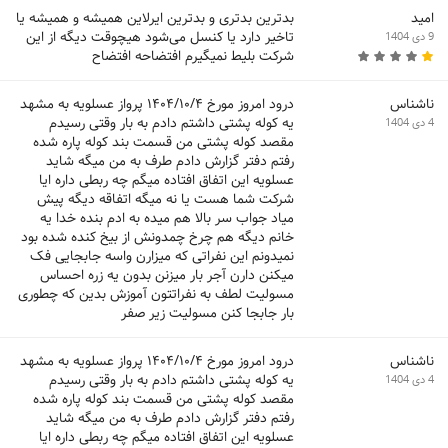
امید
بدترین بدتری و بدترین ایرلاین همیشه و همیشه یا
تاخیر دارد یا کنسل می‌شود هیچوقت دیگه از این
9 دی 1404
شرکت بلیط نمیگیرم افتضاحه افتضاح
ناشناس
درود امروز مورخ ۱۴۰۴/۱۰/۴ پرواز عسلویه به مشهد
یه کوله پشتی داشتم دادم به بار وقتی رسیدم
4 دی 1404
مقصد کوله پشتی من قسمت بند کوله پاره شده
رفتم دفتر گزارش دادم طرف به من میگه شاید
عسلویه این اتفاق افتاده میگم چه ربطی داره ایا
شرکت شما هست یا نه میگه اتفاقه دیگه پیش
میاد جواب سر بالا هم میده به ادم بنده خدا یه
خانم دیگه هم چرخ چمدونش از بیخ کنده شده بود
نمیدونم این نفراتی که میزارن واسه جابجایی فک
میکنن دارن آجر بار میزنن بدون یه زره احساس
مسولیت لطف به نفراتتون آموزش بدین که چطوری
بار جابجا کنن مسولیت زیر صفر
ناشناس
درود امروز مورخ ۱۴۰۴/۱۰/۴ پرواز عسلویه به مشهد
یه کوله پشتی داشتم دادم به بار وقتی رسیدم
4 دی 1404
مقصد کوله پشتی من قسمت بند کوله پاره شده
رفتم دفتر گزارش دادم طرف به من میگه شاید
عسلویه این اتفاق افتاده میگم چه ربطی داره ایا