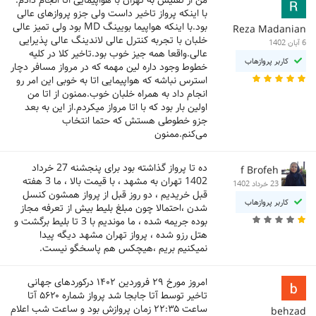
با اینکه پرواز تاخیر داست ولی جزو پروازهای عالی
بود.با اینکه هواپیما بویینگ MD بود ولی تمیز عالی
Reza Madanian
خلبان با تجربه کنترل عالی لاندینگ عالی پذیرایی
6 آبان 1402
عالی.واقعا همه جیز خوب بود.تاخیر کلا در کلیه
کاربر پروازهاب
خطوط وجود داره لین مهمه که در مرواز مسافر دچار
استرس نباشه که هواپیمایی اتا به خوبی این امر رو
انجام داد به همراه خلبان خوب.ممنون از اتا من
اولین بار بود که با اتا مرواز میکردم.از این به بعد
جزو خطوطی هستش که حتما انتخاب
می‌کنم.ممنون
ده تا پرواز گذاشته بود برای پنجشنه 27 خرداد
f Brofeh
1402 تهران به مشهد ، با قیمت بالا ، ما 3 هفته
23 خرداد 1402
قبل خریدیم ، دو روز قبل از پرواز همشون کنسل
کاربر پروازهاب
شدن ،احتمالا چون مبلغ بلیط بیش از تعرفه مجاز
بوده جریمه شده ، ما موندیم با 3 تا بلیط برگشت و
هتل رزو شده ، پرواز تهران مشهد دیگه پیدا
نمیکنیم بریم ،هیچکس هم پاسخگو نیست.
امروز مورخ ۲۹ فروردین ۱۴۰۲ درکوردهای جهانی
تاخیر توسط آتا جابجا شد پرواز شماره ۵۶۲۰ آتا
ساعت ۲۲:۳۵ زمان پروازش بود و ساعت شب اعلام
behzad