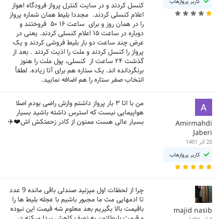
کاربر پروازهاب
کنسل کردند و در سایت کنترل پرواز فرودگاه اهواز
اعلام کنسلی کردند. مجددا بلیط همان شماره پرواز
را در همان روز و برای ساعت ۱۶ ۵۰ فروختند و
دوباره در ساعت ۱۵ اعلام کنسلی کردند. یعنی در
عرض چند ساعت دو بار بلیط فروشی کردند و یک
پرواز را کنسل کردند و ملت را اذیت کردند . بعد از
گذشت ۲۴ ساعت از کنسلی، پول ملت را هنوز
برنگردانده اند. یک ستاره هم برای آتا زیاده. لطفاً
انتخاب صفر ستاره را هم اضافه نمایید.
من با اتا ۳ بار پرواز داشتم وازش راضی بودم اصلا
هواپیمایی نیست که استرس داشته باشید بسیار
بسیار عالی هست ممنون از کادر زحمتکش اش❤️✈️
Amirmahdi
Jaberi
25 آذر 1401
کاربر پروازهاب
چرا از لحظات اول میزنید صندلی باقی مانده 9 عدد
تا ادمهایی مث ما مجبور باشیم با عجله بلیط ها را
باقیمت بالا بگیریم بعد معلوم شه قیمت این نبوده
majid nasib
و قیمت بلیطاتون به نصف کاهش پیدا میکنه در