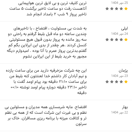
ترین کثیف ترین و بی لایق ترین هواپیمایی
25 مهر 1404
آتاهست رفت دو ساعت تاخیر برگشت ۵ ساعت
تاخیر پرواز ۹ شب ۲ بامداد انجام شد
لیلی
به شدت بی مسئولیت ، افتضاح ، با تاخیرهای
چندین ساعته دو ماه قبل بلیط گرفتم به راحتی دو
24 مهر 1404
سه روز مانده به پرواز بدون قبول هیچ مسئولیتی
کنسل کردند .هر چقدر از بدی این ایرلاین بگم کم
گفتم.بدترین پرواز عمرم با آتا بوده . امیدوارم دیگه
مجبور به خرید بلیط از این ایرلاین نشوم
پژمان
این چه شرکت مزخرفیه دارید من برای ساعت یازده
و نیم آبادان کار داشتم خدا لعنتتون کنه بلیط من
23 مهر 1404
برای ساعت ۲۱:۱۰ دقیقه بود پیام اومد گفت با
تاخیر ۲۳:۱۰ دقیقه دوباره پیام اومد نوشته ۰۰:۱۰
دقیقه
بهار
افتضاح. مایه شرمساری همه مدیران و مسئولین بی
نظم و بی غیرت این شرکت است که از همه بی نظم
22 مهر 1404
تر و کثافت میزنه با برنامه ریزی مسافران. خاک بر
سرتون