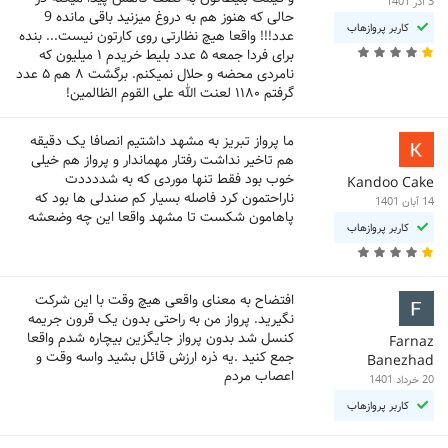
3 آذر 1401
حالی که هنوز هم به دروغ میزنید باقی مانده 9
کاربر پروازهاب
عدد!!! واقعا هیچ نظارتی روی کارتون نیست... بنده
برای فردا جمعه ۵ عدد بلیط خریدم ۱ میلیون که
نامردی محضه و حلال نمیکنم. برگشت ۸ هم ۵ عدد
گرفتم ۱۱۸۰ لعنت الله علی القوم الظالمین!
ما پرواز تبریز به مشهد داشتیم انصافا یک دقیقه
هم تاخیر نداشت رفتار مهماندار و پرواز هم خیلی
خوب بود فقط تنها موردی که به شددددت
Kandoo Cake
ناراحتمون کرد فاصله بسیار کم صندلی ها بود که
14 آبان 1401
پاهامون شکست تا مشهد واقعا این چه وضعشه
کاربر پروازهاب
افتضاح به معنای واقعی هیچ وقت با این شرکت
نگیرید. پرواز من به راحتی بدون یک قرون جریمه
کنسل شد بدون پرواز جایگزین بیچاره شدم واقعا
Farnaz
جمع کنید .یه ذره ارزش قائل بشید واسه وقت و
Banezhad
اعصاب مردم
20 خرداد 1401
کاربر پروازهاب