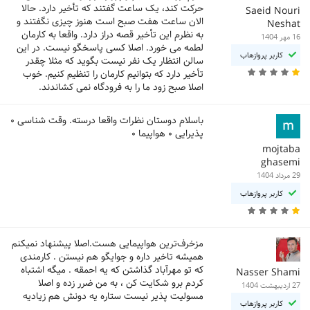
حرکت کند، یک ساعت گفتند که تأخیر دارد. حالا
Saeid Nouri
الان ساعت هفت صبح است هنوز چیزی نگفتند و
Neshat
به نظرم این تأخیر قصه دراز دارد. واقعا به کارمان
16 مهر 1404
لطمه می خورد. اصلا کسی پاسخگو نیست. در این
کاربر پروازهاب
سالن انتظار یک نفر نیست بگوید که مثلا چقدر
تأخیر دارد که بتوانیم کارمان را تنظیم کنیم. خوب
اصلا صبح زود ما را به فرودگاه نمی کشاندند.
باسلام دوستان نظرات واقعا درسته. وقت شناسی ۰
پذیرایی ۰ هواپیما ۰
mojtaba
ghasemi
29 مرداد 1404
کاربر پروازهاب
مزخرف‌ترین هواپیمایی هست.اصلا پیشنهاد نمیکنم
همیشه تاخیر داره و جوایگو هم نیستن . کارمندی
که تو مهرآباد گذاشتن که یه احمقه . میگه اشتباه
Nasser Shami
کردم برو شکایت کن ، به من ضرر زده و اصلا
27 اردیبهشت 1404
مسولیت پذیر نیست ستاره یه دونش هم زیادیه
کاربر پروازهاب