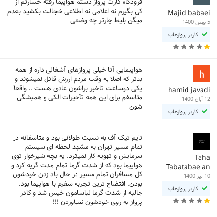
فرودگاه کارت پرواز دستم هواپیما رفته خسارتم از
کی بگیرم نه اعلامی نه اطلاعی خجالت بکشید بعدم
Majid babaei
میگن بلیط چارتر چه وضعی
5 بهمن 1400
کاربر پروازهاب
هواپیمایی آتا خیلی پروازهای آشغالی داره از همه
بدتر که اصلا به وقت مردم ارزش قائل نمیشوند و
یکی دوساعت تاخیر براشون عادی هست .. واقعآ
hamid javadi
متاسفم برای این همه تآخیرات الکی و همبشگی
12 آبان 1400
شون
کاربر پروازهاب
تایم تیک آف به نسبت طولانی بود و متاسفانه در
تمام مسیر تهران به مشهد لحظه ای سیستم
سرمایش و تهویه کار نمیکرد. یه بچه شیرخوار توی
Taha
هواپیما بود که از شدت گرما تمام مدت گریه کرد و
Tabatabaeian
کل مسافران تمام مسیر در حال باد زدن خودشون
10 تیر 1400
بودن. افتضاح ترین تجربه سفرم با هواپیما بود.
کاربر پروازهاب
جالبه از شدت گرما لباسامون خیس شد و کادر
پرواز به روی خودشون نمیاوردن !!!