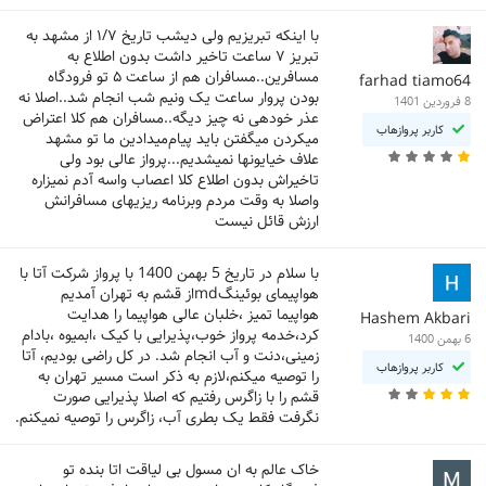
با اینکه تبریزیم ولی دیشب تاریخ ۱/۷ از مشهد به
تبریز ۷ ساعت تاخیر داشت بدون اطلاع به
مسافرین..مسافران هم از ساعت ۵ تو فرودگاه
farhad tiamo64
بودن پروار ساعت یک ونیم شب انجام شد..اصلا نه
8 فروردین 1401
عذر خودهی نه چیز دیگه..مسافران هم کلا اعتراض
کاربر پروازهاب
میکردن میگفتن باید پیام‌میدادین ما تو مشهد
علاف خیایونها نمیشدیم...پرواز عالی بود ولی
تاخیراش بدون اطلاع کلا اعصاب واسه آدم نمیزاره
واصلا به وقت مردم وبرنامه ریزیهای مسافرانش
ارزش قائل نیست
با سلام در تاریخ 5 بهمن 1400 با پرواز شرکت آتا با
هواپیمای بوئینگmdاز قشم به تهران آمدیم
هواپیما تمیز ،خلبان عالی هواپیما را هدایت
Hashem Akbari
کرد،خدمه پرواز خوب،پذیرایی با کیک ،ابمیوه ،بادام
6 بهمن 1400
زمینی،دنت و آب انجام شد. در کل راضی بودیم، آتا
کاربر پروازهاب
را توصیه میکنم،لازم به ذکر است مسیر تهران به
قشم را با زاگرس رفتیم که اصلا پذیرایی صورت
نگرفت فقط یک بطری آب، زاگرس را توصیه نمیکنم.
خاک عالم به ان مسول بی لیاقت اتا بنده تو