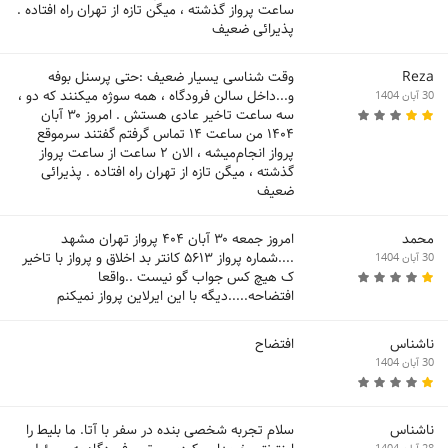
ساعت پرواز گذشته ، میگن تازه از تهران راه افتاده .
پذیرائی ضعیف
Reza
وقت شناسی یسیار ضعیف :حتی پرسنل بوفه
و...داخل سالن فرودگاه ، همه سوژه میکنند که دو ،
30 آبان 1404
سه ساعت تاخیر عادی هستش . امروز ۳۰ آبان
۱۴۰۴ من ساعت ۱۴ تماس گرفتم گفتند سرموقع
پرواز انجام‌میشه ، الان ۲ ساعت از ساعت پرواز
گذشته ، میگن تازه از تهران راه افتاده . پذیرائی
ضعیف
محمد
امروز جمعه ۳۰ آبان ۴۰۴ پرواز تهران مشهد
....شماره پرواز ۵۶۱۳ کانتر بد اخلاق و پرواز با تاخیر
30 آبان 1404
ک هیچ کس جواب گو نیست ..واقعا
افتضاحه.....دیگه با این ایرلاین پرواز نمیکنم
ناشناس
افتضاح
30 آبان 1404
ناشناس
سلام تجربه شخصی بنده در سفر با آتا. ما بلیط را