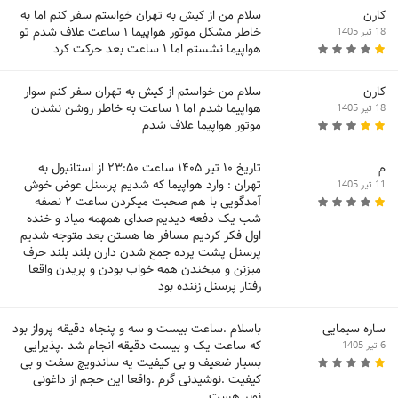
كارن
سلام من از كيش به تهران خواستم سفر كنم اما به
خاطر مشكل موتور هواپيما ١ ساعت علاف شدم تو
18 تیر 1405
هواپيما نشستم اما ١ ساعت بعد حركت كرد
کارن
سلام من خواستم از کیش به تهران سفر کنم سوار
هواپیما شدم اما ۱ ساعت به خاطر روشن نشدن
18 تیر 1405
موتور هواپیما علاف شدم
م
تاریخ ۱۰ تیر ۱۴۰۵ ساعت ۲۳:۵۰ از استانبول به
تهران : وارد هواپیما که شدیم پرسنل عوض خوش
11 تیر 1405
آمدگویی با هم صحبت میکردن ساعت ۲ نصفه
شب یک دفعه دیدیم صدای همهمه میاد و خنده
اول فکر کردیم مسافر ها هستن بعد متوجه شدیم
پرسنل پشت پرده جمع شدن دارن بلند بلند حرف
میزنن و میخندن همه خواب بودن و پریدن واقعا
رفتار پرسنل زننده بود
ساره سیمایی
باسلام .ساعت بیست و سه و پنجاه دقیقه پرواز بود
که ساعت یک و بیست دقیقه انجام شد .پذیرایی
6 تیر 1405
بسیار ضعیف و بی کیفیت یه ساندویچ سفت و بی
کیفیت .نوشیدنی گرم .واقعا این حجم از داغونی
نوبر هست