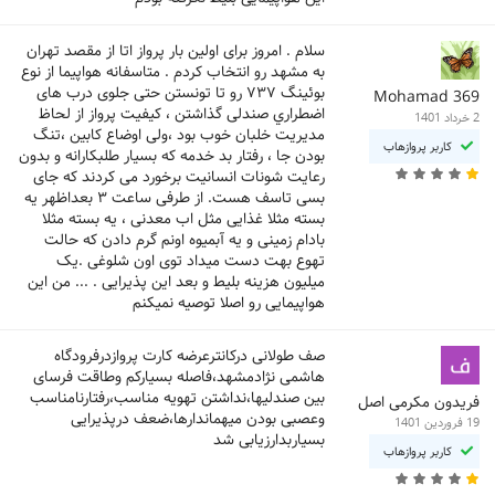
سلام . امروز برای اولین بار پرواز اتا از مقصد تهران
به مشهد رو انتخاب کردم ‌. متاسفانه هواپیما از نوع
بوئینگ ۷۳۷ رو تا تونستن حتی جلوی درب های
Mohamad 369
اضطراري صندلی گذاشتن ، کیفیت پرواز از لحاظ
2 خرداد 1401
مدیریت خلبان خوب بود ،ولی اوضاع کابین ،تنگ
کاربر پروازهاب
بودن جا ، رفتار بد خدمه که بسیار طلبکارانه و بدون
رعایت شونات انسانیت برخورد می کردند که جای
بسی تاسف هست. از طرفی ساعت ۳ بعداظهر یه
بسته مثلا غذایی مثل اب معدنی ، یه بسته مثلا
بادام زمینی و یه آبمیوه اونم گرم دادن که حالت
تهوع بهت دست میداد توی اون شلوغی .یک
میلیون هزینه بلیط و بعد این پذیرایی . ... من این
هواپیمایی رو اصلا توصیه نمیکنم
صف طولانی درکانترعرضه کارت پروازدرفرودگاه
هاشمی نژادمشهد،فاصله بسیارکم وطاقت فرسای
بین صندلیها،نداشتن تهویه مناسب،رفتارنامناسب
فریدون مکرمی اصل
وعصبی بودن میهماندارها،ضعف درپذیرایی
19 فروردین 1401
بسیاربدارزیابی شد
کاربر پروازهاب