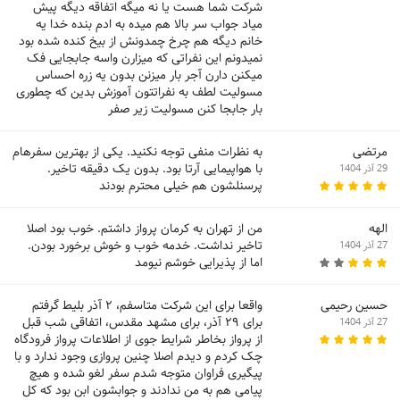
شرکت شما هست یا نه میگه اتفاقه دیگه پیش
میاد جواب سر بالا هم میده به ادم بنده خدا یه
خانم دیگه هم چرخ چمدونش از بیخ کنده شده بود
نمیدونم این نفراتی که میزارن واسه جابجایی فک
میکنن دارن آجر بار میزنن بدون یه زره احساس
مسولیت لطف به نفراتتون آموزش بدین که چطوری
بار جابجا کنن مسولیت زیر صفر
مرتضی
به نظرات منفی توجه نکنید. یکی از بهترین سفرهام
با هواپیمایی آرتا بود. بدون یک دقیقه تاخیر.
29 آذر 1404
پرسنلشون هم خیلی محترم بودند
الهه
من از تهران به کرمان پرواز داشتم. خوب بود اصلا
تاخیر نداشت. خدمه خوب و خوش برخورد بودن.
27 آذر 1404
اما از پذیرایی خوشم نیومد
حسین رحیمی
واقعا برای این شرکت متاسفم، ۲ آذر بلیط گرفتم
برای ۲۹ آذر، برای مشهد مقدس، اتفاقی شب قبل
27 آذر 1404
از پرواز بخاطر شرایط جوی از اطلاعات پرواز فرودگاه
چک کردم و دیدم اصلا چنین پروازی وجود ندارد و با
پیگیری فراوان متوجه شدم سفر لغو شده و هیچ
پیامی هم به من ندادند و جوابشون ابن بود که کل