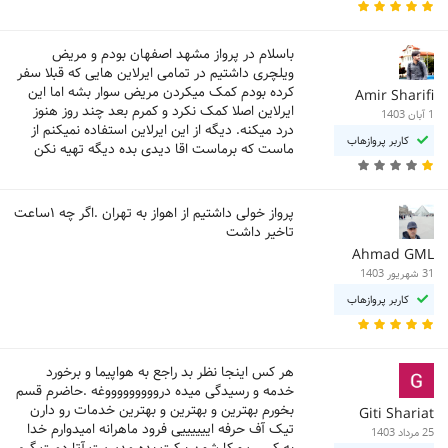
باسلام در پرواز مشهد اصفهان بودم و مریض
ویلچری داشتیم در تمامی ایرلاین هایی که قبلا سفر
کرده بودم کمک میکردن مریض سوار بشه اما این
Amir Sharifi
ایرلاین اصلا کمک نکرد و کمرم بعد چند روز هنوز
1 آبان 1403
درد میکنه. دیگه از این ایرلاین استفاده نمیکنم از
کاربر پروازهاب
ماست که برماست اقا دیدی بده دیگه تهیه نکن
پرواز خولی داشتیم از اهواز به تهران .اگر چه ۱ساعت
تاخیر داشت
Ahmad GML
31 شهریور 1403
کاربر پروازهاب
هر کس اینجا نظر بد راجع به هواپیما و برخورد
خدمه و رسیدگی میده دروووووووووغه .حاضرم قسم
بخورم بهترین و بهترین و بهترین خدمات رو دارن
Giti Shariat
تیک آف حرفه اییییییی فرود ماهرانه امیدوارم خدا
25 مرداد 1403
به کسب و کارشون برکت بده مدیریت آتا دمت گرم