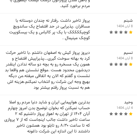
مردم برخورد کنید.
شبنم
پرواز تاخیر داشت .رفتار نه چندان دوستانه با
مسافران .پذیرایی در حد افتضاح یک ساندویچ
8 آبان 1404
کوچیککککک با یک پر کالباس و یک بیسکوییت
کوچک مینیمال .
نسیم
دیروز پرواز کیش به اصفهان داشتم .با تاخیر حرکت
کرد به بهانه سوخت گیری…پذیراییش افتضاح و
8 آبان 1404
همون پک مسخره رو به بچه دو ساله ندادن اینقدر
دیدشون محدود هست .موقع نشستن هم واقعا بد
نشست و گفتم که الان یه اتفاقی میفته.من دیگه
بهیچ وجه این شرکت رو انتخاب نمیکنم.هزینه اش
هم به نسبت پرواز رفتم بیشتر بود
وحید
بدترین هواپیمایی ایران و شاید دنیا مردم رو اصلا
حساب نمیکنن که بخوان توضیح بدن امروز چهارم
4 آبان 1404
آبان ۱۴۰۴ از تهران به اهواز پرواز داشتیم که ۲
ساعت تاخیر داشت جالب اینجاست که از ۷ پروازی
که تا ساعت ۸:۳۰ رو تابلو بود همشون تاخیر
داشتند تا این اندازه این شرکت داغونه