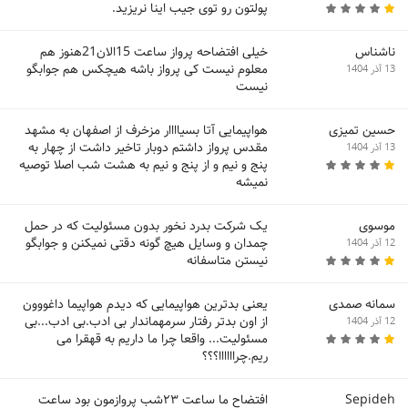
پولتون رو توی جیب اینا نریزید.
ناشناس
خیلی افتضاحه پرواز ساعت 15الان21هنوز هم
معلوم نیست کی پرواز باشه هیچکس هم جوابگو
13 آذر 1404
نیست
حسین تمیزی
هواپیمایی آتا بسیاااار مزخرف از اصفهان به مشهد
مقدس پرواز داشتم دوبار تاخیر داشت از چهار به
13 آذر 1404
پنج و نیم و از پنج و نیم به هشت شب اصلا توصیه
نمیشه
موسوی
یک شرکت بدرد نخور بدون مسئولیت که در حمل
چمدان و وسایل هیچ گونه دقتی نمیکنن و جوابگو
12 آذر 1404
نیستن متاسفانه
سمانه صمدی
یعنی بدترین هواپیمایی که دیدم هواپیما داغووون
از اون بدتر رفتار سرمهماندار بی ادب.بی ادب...بی
12 آذر 1404
مسئولیت... واقعا چرا ما داریم به قهقرا می
ریم.چراااااا؟؟؟
Sepideh
افتضاح ما ساعت ۲۳شب پروازمون بود ساعت