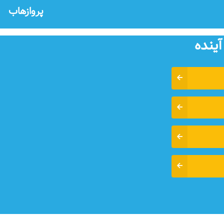
پروازهاب
آينده