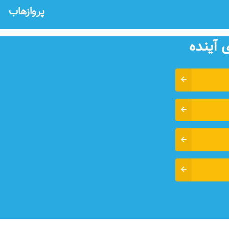
پروازهاب
 آينده