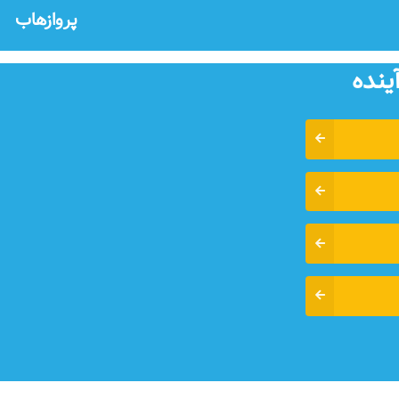
پروازهاب
ينده