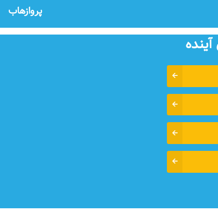
پروازهاب
آينده