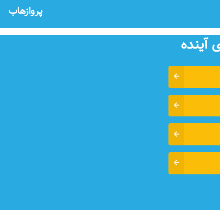
پروازهاب
 آينده