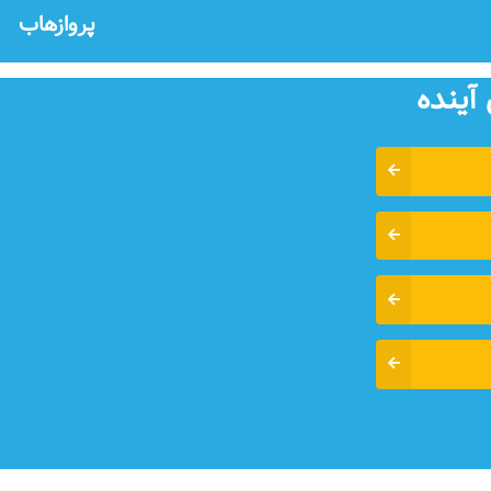
پروازهاب
آينده